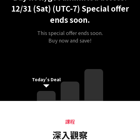
12/31 (Sat) (UTC-7)
Special offer
ends soon.
This special offer ends soon.
Buy now and save!
Today's Deal
課程
課程
深入觀察