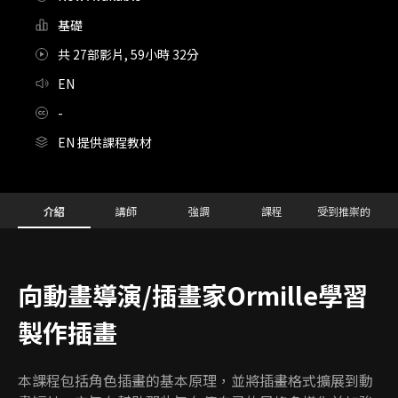
基礎
共 27部影片, 59小時 32分
EN
-
EN 提供課程教材
Details
Configuration Information Shortcuts
介紹
講師
強調
課程
受到推崇的
介紹
向動畫導演/插畫家Ormille學習
製作插畫
本課程包括角色插畫的基本原理，並將插畫格式擴展到動