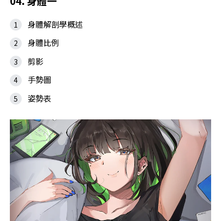
04. 身體一
身體解剖學概述
身體比例
剪影
手勢圖
姿勢表