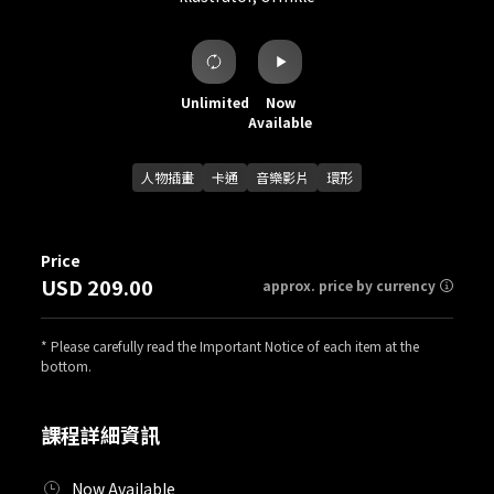
Unlimited
Now
Available
人物插畫
卡通
音樂影片
環形
Price
USD 209.00
approx. price by currency
* Please carefully read the Important Notice of each item at the
bottom.
課程詳細資訊
Now Available