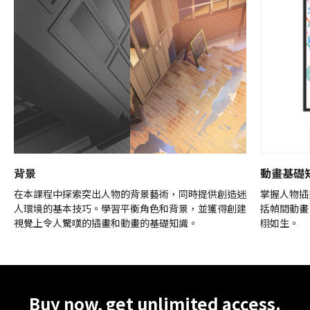
背景
動畫基礎
在本課程中探索突出人物的背景藝術，同時提供創造迷
掌握人物插
人環境的基本技巧。學習平衡角色和背景，並獲得創建
括幀間動畫
視覺上令人驚嘆的插畫和動畫的基礎知識。
栩如生。
Unlimited Access
Best Price
Buy now, get unlimited access.