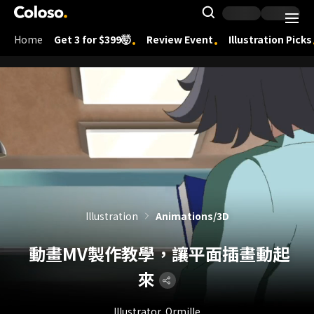
Coloso.
Search Inpu
Home
Get 3 for $399🤯
Review Event
Illustration Picks
Coloso Menu
Illustration
Animations/3D
動畫MV製作教學，讓平面插畫動起
來
Illustrator, Ormille