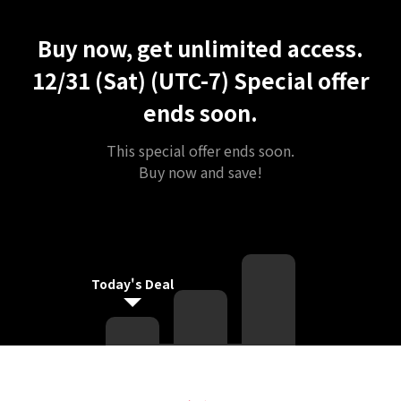
Unlimited Access
Best Price
Buy now, get unlimited access.
12/31 (Sat) (UTC-7)
Special offer
ends soon.
This special offer ends soon.
Buy now and save!
Today's Deal
課程