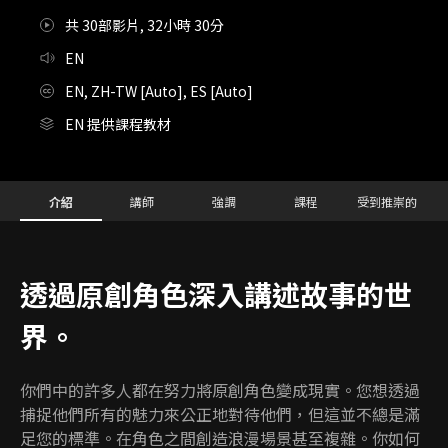
共 30部影片, 32小時 30分
EN
EN, ZH-TW [Auto], ES [Auto]
EN 提供課程教材
Details
Configuration Information Shortcuts
介紹
講師
強調
課程
受到推崇的
介紹
透過原創角色深入講述故事的世
界。
你們中的許多人都在努力將原創角色變成現實。您想透過
捕捉他們所有的魅力來公正地對待他們，但這並不總是滿
足您的標準。在角色之間創造浪漫場景甚至複雜。你如何