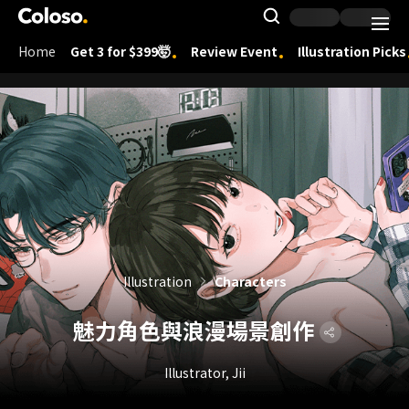
Coloso.
Search Inpu
Home
Get 3 for $399🤯
Review Event
Illustration Picks
Coloso Menu
Illustration
Characters
魅力角色與浪漫場景創作
Illustrator, Jii