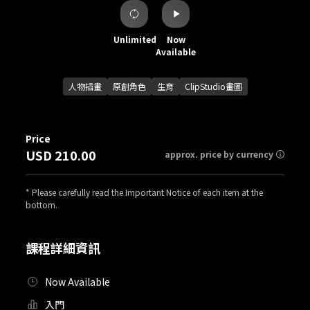
Unlimited
Now
Available
人物插畫
原創角色
生育
ClipStudio畫圖
Price
USD 210.00
approx. price by currency
* Please carefully read the Important Notice of each item at the
bottom.
課程詳細資訊
Now Available
入門