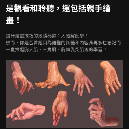
是觀看和聆聽，還包括親手繪
畫！
提升繪畫技巧的致勝秘訣：人體解剖學！
然而，你是否曾經因為難懂的術語和內容背再多也忘記而
一直推遲胸大肌、三角肌、胸鎖乳突肌等的學習？