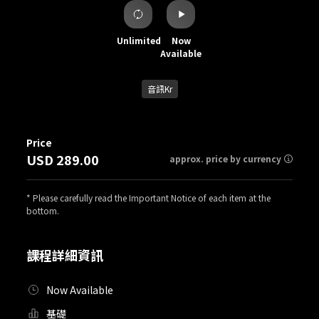
Unlimited
Now
Available
音訊Kr
Price
USD 289.00
approx. price by currency
* Please carefully read the Important Notice of each item at the
bottom.
課程詳細資訊
Now Available
基礎