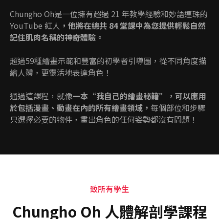
Chungho Oh是一位擁有超過 21 年教學經驗和妙語連珠的
YouTube 紅人
，他將在總共 84 堂課中為您提供輕鬆自然
記住肌肉名稱的神奇體驗。
超過59種繪畫示範和豐富的初學者引導圖，從不同角度描
繪人體，更靈活地表達角色！
通過這課程，就像
一本“我自己的繪畫秘籍”，可以應用
於包括漫畫、動畫在內的所有繪畫領域，
每個部位和步驟
只選擇必要的物件，畫出角色的任何姿勢都沒有問題！
致所有學生
Chungho Oh 人體解剖學課程