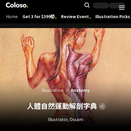
Coloso.
Search Inpu
Home
Get 3 for $399🤯
Review Event
Illustration Picks
Coloso Menu
Illustration
Anatomy
人體自然運動解剖字典
Illustrator, Ossam