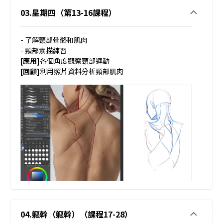
03.星期四（第13-16課程）
- 了解頸部骨骼和肌肉
- 頸部素描練習
[應用]
各個角度觀察頸部運動
[回顧]
利用照片資料分析頸部肌肉
04.軀幹（軀幹）（課程17-28）