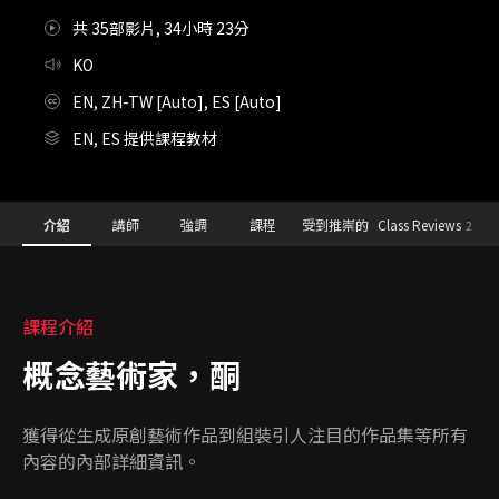
共 35部影片, 34小時 23分
KO
EN, ZH-TW [Auto], ES [Auto]
EN, ES 提供課程教材
Details
Configuration Information Shortcuts
介紹
講師
強調
課程
受到推崇的
Class Reviews
2
介紹
課程介紹
概念藝術家，酮
獲得從生成原創藝術作品到組裝引人注目的作品集等所有
內容的內部詳細資訊。