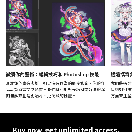
微調你的藝術：編輯技巧和 Photoshop 技能
透過撰寫
無論你的畫有多好，如果沒有適當的最後修飾，你的作
我們將探討
品品質就會受到影響。我們將利用對光線和遠近法的深
質應如何根
刻理解來創建更清晰、更精緻的插畫。
方面來生產
Unlimited Access
Best Price
Buy now, get unlimited access.