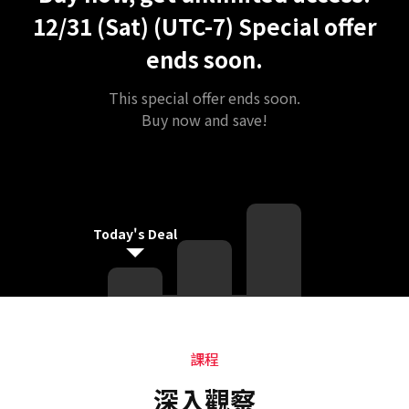
12/31 (Sat) (UTC-7)
Special offer
ends soon.
This special offer ends soon.
Buy now and save!
Today's Deal
課程
課程
深入觀察