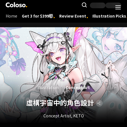
Coloso.
Search Inpu
Home
Get 3 for $399🤯
Review Event
Illustration Picks
Coloso Menu
Illustration
Concept Art
虛構宇宙中的角色設計
Concept Artist, KETO