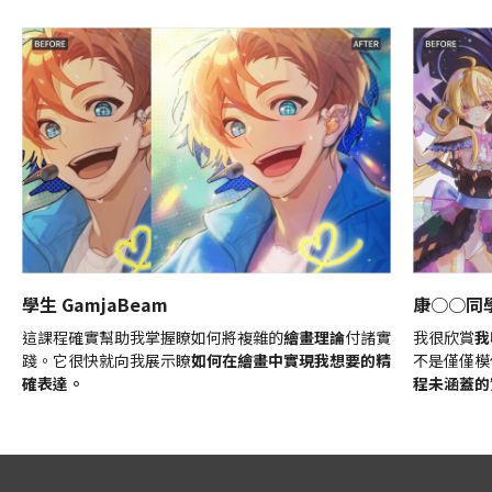
學生 GamjaBeam
康○○同
這課程確實幫助我掌握瞭如何將複雜的
繪畫理論
付諸實
我很欣賞
我
踐。它很快就向我展示瞭
如何在繪畫中實現我想要的精
不是僅僅模
確表達。
程未涵蓋的
講師