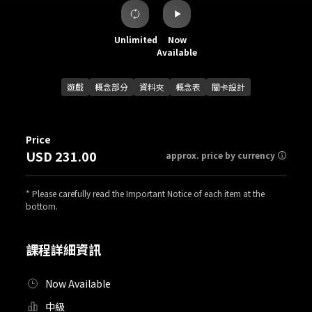
Unlimited
Now
Available
遊戲
概念部分
資料夾
概念表
關卡設計
Price
USD 231.00
approx. price by currency
* Please carefully read the Important Notice of each item at the
bottom.
課程詳細資訊
Now Available
中級