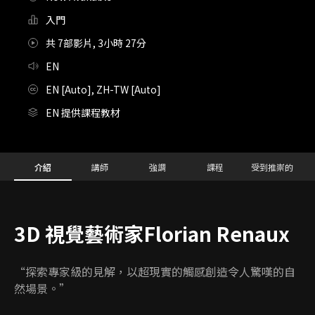
入門
共 7部影片, 3小時 27分
EN
EN [Auto], ZH-TW [Auto]
EN 提供課程教材
Details
Configuration Information Shortcuts
介紹
講師
強調
課程
受到推崇的
介紹
3D 視覺藝術家Florian Renaux
“探索專家級的見解，以超現實的觸感創造令人驚嘆的自
然場景。”