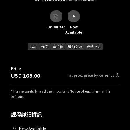
Unlimited
Now
Available
C4D
作品
辛烷值
夢幻之地
音頻ENG
Price
USD 165.00
approx. price by currency
* Please carefully read the Important Notice of each item at the
bottom.
課程詳細資訊
Now Available