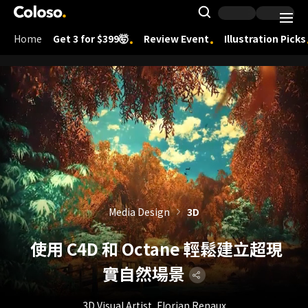
Coloso.
Search Inpu
Home
Get 3 for $399🤯
Review Event
Illustration Picks
Coloso Menu
Media Design
3D
使用 C4D 和 Octane 輕鬆建立超現
實自然場景
3D Visual Artist, Florian Renaux