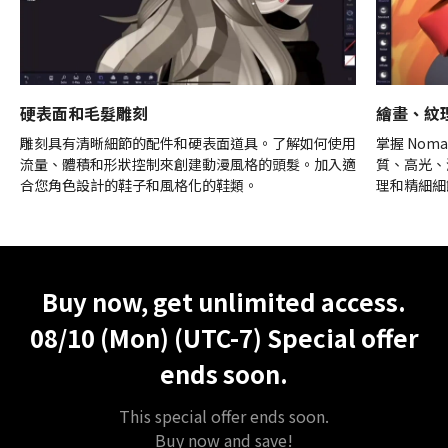
硬表面和毛髮雕刻
繪畫、紋
雕刻具有清晰細節的配件和硬表面道具。了解如何使用
掌握 Noma
流量、體積和形狀控制來創建動漫風格的頭髮。加入適
質、高光、
合您角色設計的鞋子和風格化的鞋類。
理和精細細
Unlimited Access
Best Price
Buy now, get unlimited access.
08/10 (Mon) (UTC-7)
Special offer
ends soon.
This special offer ends soon.
Buy now and save!