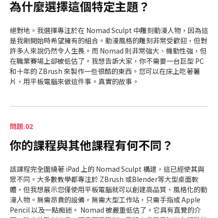
為什麼選擇這個特定主題？
絕對地。我選擇專注於在 Nomad Sculpt 中雕刻動漫人物，因為這
是我剛開始時希望擁有的組合。動漫風格的雕刻非常受歡迎，但對
許多人來說仍然令人生畏。而 Nomad 則非常強大、機動性強，但
在職業賽場上卻被低估了。我想告訴大家，你不需要一台巨型 PC
和十年的 ZBrush 來製作一些很酷的東西。您可以在床上吃著薯
片，用平板電腦來做這件事。真實的故事。
問題.02
你的課程與其他課程有何不同？
該課程完全圍繞著 iPad 上的 Nomad Sculpt 構建，這已經使其與
眾不同。大多數教學都專注於 ZBrush 或Blender等大型桌面軟
體，但我想展示您僅使用平板電腦就可以創建高品質、風格化的動
漫人物。無需昂貴的設備，無需大型工作站，只需手指或 Apple
Pencil 以及一點痴迷。 Nomad 被嚴重低估了。它具有直覺的介