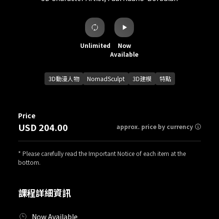
Unlimited
Now
Available
3D動漫人物
NomadSculpt
3D建模
特點
Price
USD 204.00
approx. price by currency
* Please carefully read the Important Notice of each item at the
bottom.
課程詳細資訊
Now Available