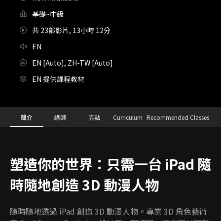
基礎~中級
共 23部影片, 13小時 12分
EN
EN [Auto], ZH-TW [Auto]
EN 提供課程教材
Details
Configuration Information Shortcuts
簡介
講師
亮點
Curriculum
Recommended Classes
簡介
塑造你的世界：只需一台 iPad 隨
時隨地創造 3D 動漫人物
隨時隨地透過 iPad 創造 3D 動漫人物。專業 3D 角色藝術