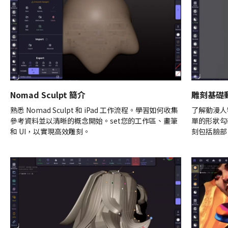
Nomad Sculpt 簡介
雕刻基礎
熟悉 Nomad Sculpt 和 iPad 工作流程。學習如何收集
了解動漫人
參考資料並以清晰的概念開始。set您的工作區、畫筆
單的形狀勾
和 UI，以實現高效雕刻。
刻包括臉部