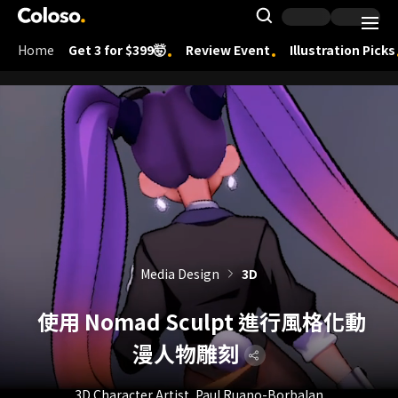
Coloso.
Search Inpu
Home
Get 3 for $399🤯
Review Event
Illustration Picks
Coloso Menu
Media Design
3D
使用 Nomad Sculpt 進行風格化動
漫人物雕刻
3D Character Artist, Paul Ruano-Borbalan