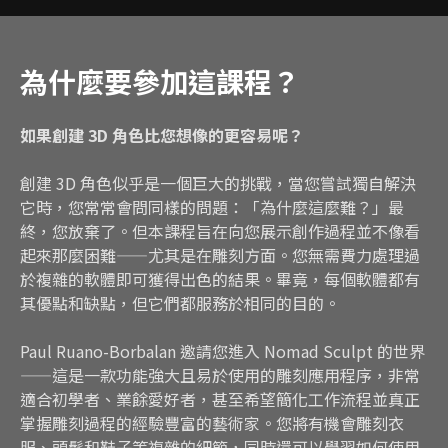
為什麼要參加這課程？
如果創建 3D 角色比您想像的更容易呢？
創建 3D 角色似乎是一個巨大的挑戰，當您嘗試獨自解決
它時，您常常會問同樣的問題：「為什麼這麼難？」最
終，您放棄了。但本課程旨在向您展示創作過程並不像看
起來那麼困難——尤其是在雕刻方面。您無需費力處理過
於複雜的軟體即可獲得出色的結果。畢竟，每個軟體都有
其優點和缺點，但它們都服務於相同的目的。
Paul Ruano-Borbalan 邀請您進入 Nomad Sculpt 的世界
——這是一款功能強大且易於使用的雕刻應用程序，非常
適合初學者、業餘愛好者，甚至希望簡化工作流程並真正
掌握雕刻過程的經驗豐富的藝術家。您將有機會雕刻衣
服、頭髮和鞋子等複雜的細節，同時還可以學習如何使用