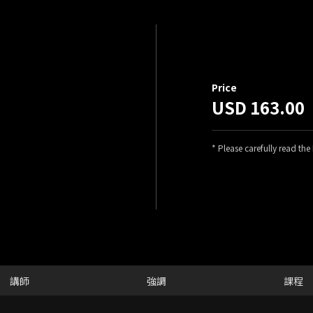
Price
USD 163.00
* Please carefully read th
講師
強調
課程