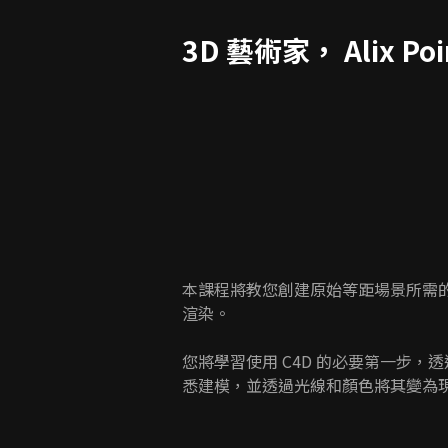
3D 藝術家， Alix Poir
本課程將教您創建原始等距場景所需
渲染。
您將學習使用 C4D 的必要第一步，透
悉建模，並透過光線和顏色將其變為