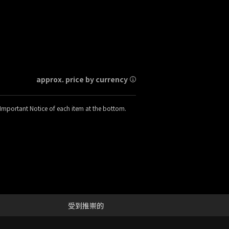
approx. price by currency
e Important Notice of each item at the bottom.
受到推崇的