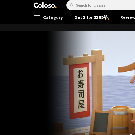
Coloso.
Search Input
Category
Get 3 for $399🤯
Review
Coloso Menu