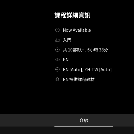
課程詳細資訊
Now Available
入門
共 10部影片, 6小時 38分
EN
EN [Auto], ZH-TW [Auto]
EN 提供課程教材
Details
Configuration Information Shortcuts
介紹
介紹