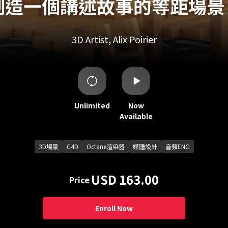
創造一個講述故事的等距場景
3D Artist, Alix Poirier
Unlimited
Now
Available
3D場景
C4D
Octane渲染器
媒體設計
音頻ENG
USD 163.00
Price
Enroll Now