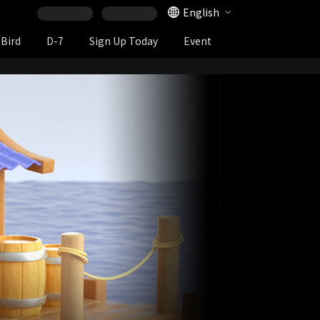
Language Selector
English
 Bird
D-7
Sign Up Today
Event