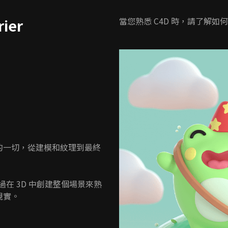
當您熟悉 C4D 時，請了解如
ier
的一切，從建模和紋理到最終
過在 3D 中創建整個場景來熟
現實。