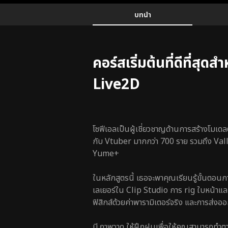
Details
Configuration Information Shortcuts
บทนำ
บทนำ
คอร์สเริ่มต้นที่ดีที่สุด
Live2D
โซฟีเอลเป็นผู้เชี่ยวชาญด้านการสร้างโมเ
กับ Vtuber มากกว่า 700 ราย รวมถึง V
Yume+
ในหลักสูตรนี้ เธอจะพาคุณเรียนรู้ขั้นตอน
เลเยอร์ใน Clip Studio การ rig ใบหน้า
ฟิสิกส์ด้วยค่าพารามิเตอร์จริง และการส่ง
มี ภาพวาด ให้ฝึกฝนเพื่อให้คุณสามารถทำตามไ