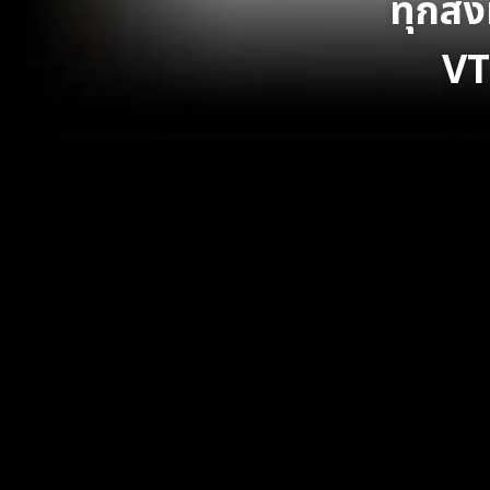
ทุกสิ่
VT