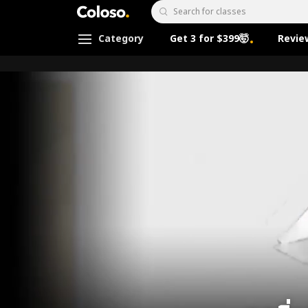
Coloso.
Search Input
Category
Get 3 for $399🤯
Revie
Coloso Menu