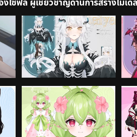
งโซฟีล ผู้เชี่ยวชาญด้านการสร้างโมเด