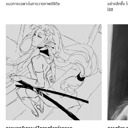
แนวทางเฉพาะในการวาดภาพดิจิทัล
อย่างลึกซึ้ง
ใช้สี