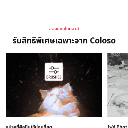
ของแถมในคลาส
รับสิทธิพิเศษเฉพาะจาก Coloso
แปรงที่ศิลปินใช้บ่อยที่สุด
ไฟล์ Phot