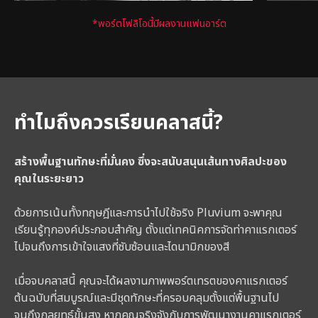
*พอร์ตโฟลิโอนี้มีผลงานแฟนอาร์ต
ทำไมถึงควรเรียนคลาสนี้?
สร้างพื้นฐานทักษะที่มั่นคง ซึ่งจะสนับสนุนเส้นทางศิลปะของ
คุณในระยะยาว
ด้วยการเน้นทั้งทฤษฎีและการนำไปใช้จริง Pluvium จะพาคุณ
เรียนรู้ทุกองค์ประกอบสำคัญ ตั้งแต่เทคนิคการจัดท่าคาแรกเตอร์
ไปจนถึงการเข้าใจแสงที่ซับซ้อนและไดนามิกของสี
เมื่อจบคลาสนี้ คุณจะได้ผลงานภาพพอร์ตเทรตของคาแรกเตอร์
ต้นฉบับที่สมบูรณ์และมีชุดทักษะที่ครอบคลุมตั้งแต่พื้นฐานไป
จนถึงกลยุทธ์ขั้นสูง หากคุณจริงจังกับการพัฒนางานคาแรกเตอร์