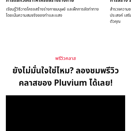
การแยกวิเคราะห์โครงสร้างร่างกาย
การสร้าง 
เรียนรู้วิธีวาดโครงสร้างร่างกายมนุษย์ และฝึกการจัดท่าทาง
สำรวจความชอ
โดยเน้นความสมจริงของท่าและแสง
ประสงค์ เสริม
ตัวคุณ
พรีวิวคลาส
ยังไม่มั่นใจใช่ไหม? ลองชมพรีวิว
คลาสของ Pluvium ได้เลย!