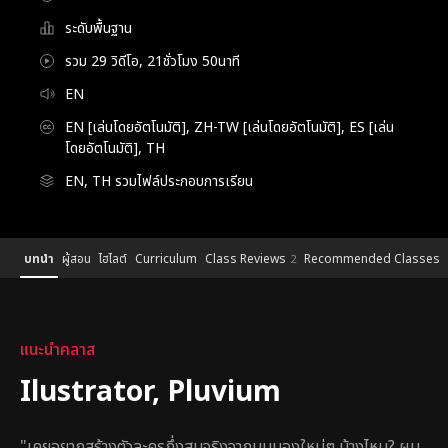
ระดับพื้นฐาน
รวม 29 วิดีโอ, 21ชั่วโมง 50นาที
EN
EN [เล่นโดยอัตโนมัติ], ZH-TW [เล่นโดยอัตโนมัติ], ES [เล่น
โดยอัตโนมัติ], TH
EN, TH รวมไฟล์ประกอบการเรียน
Details
Configuration Information Shortcuts
บทนำ
ผู้สอน
ไฮไลต์
Curriculum
Class Reviews
Recommended Classes
2
บทนำ
แนะนำคลาส
Ilustrator, Pluvium
"เคยอยากสร้างตัวละครกึ่งสมจริงจากมุมมองใหม่ๆ บ้างไหม? ผม