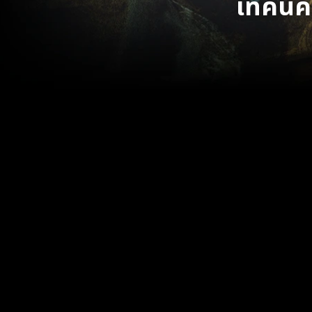
เทคนิคก