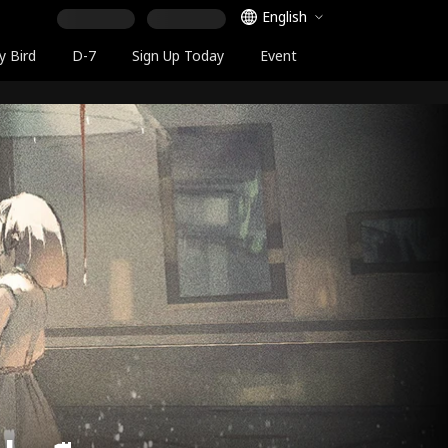
Language Selector
English
y Bird
D-7
Sign Up Today
Event