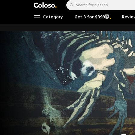
Coloso.
Search Input
Category
Get 3 for $399🤯
Revie
Coloso Menu