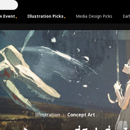
w Event
Illustration Picks
Media Design Picks
Earl
Illustration
Concept Art