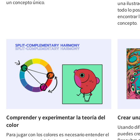
un concepto único.
una ilustra
todo lo pos
encontrar 
concepto.
Comprender y experimentar la teoría del
Crear un
color
Usando dif
puedes crea
Para jugar con los colores es necesario entender el