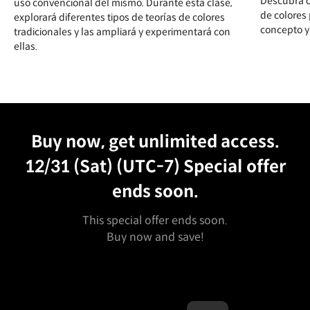
Descubra c
uso convencional del mismo. Durante esta clase,
de colores 
explorará diferentes tipos de teorías de colores
concepto y 
tradicionales y las ampliará y experimentará con
ellas.
Unlimited Access
Best Price
Buy now, get unlimited access.
12/31 (Sat) (UTC-7)
Special offer
ends soon.
This special offer ends soon.
Buy now and save!