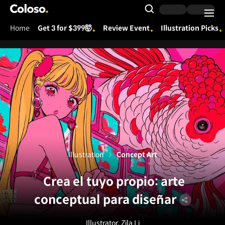
Coloso.
Search Input
Home
Get 3 for $399🤯
Review Event
Illustration Picks
Coloso Menu
Illustration
Concept Art
Crea el tuyo propio: arte
conceptual para diseñar
Illustrator, Zila Li