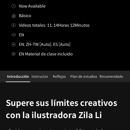
Now Available
Básico
Videos totales: 11, 14Horas 12Minutos
EN
EN, ZH-TW [Auto], ES [Auto]
EN Material de clase incluido
Details
Configuration Information Shortcuts
Introducción
Instructor
Reflejos
Plan de estudios
Recomendado
Introducción
Supere sus límites creativos
con la ilustradora Zila Li