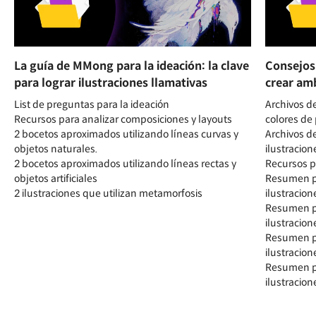
La guía de MMong para la ideación: la clave
Consejos
para lograr ilustraciones llamativas
crear am
List de preguntas para la ideación
Archivos de
Recursos para analizar composiciones y layouts
colores de
2 bocetos aproximados utilizando líneas curvas y
Archivos de
objetos naturales.
ilustracion
2 bocetos aproximados utilizando líneas rectas y
Recursos pa
objetos artificiales
Resumen pa
2 ilustraciones que utilizan metamorfosis
ilustracion
Resumen pa
ilustracion
Resumen pa
ilustracion
Resumen pa
ilustracio