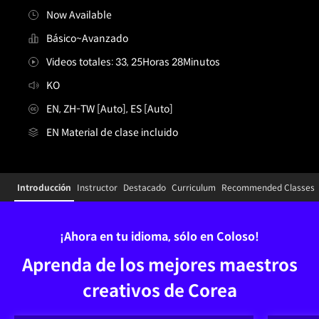
Now Available
Básico~Avanzado
Videos totales: 33, 25Horas 28Minutos
KO
EN, ZH-TW [Auto], ES [Auto]
EN Material de clase incluido
Details
Configuration Information Shortcuts
Introducción
Instructor
Destacado
Curriculum
Recommended Classes
Introducción
¡Ahora en tu idioma, sólo en Coloso!
Aprenda de los mejores maestros
creativos de Corea