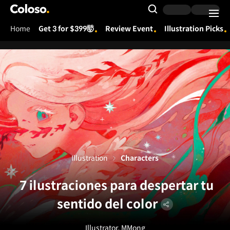
Coloso.
Search Input
Home
Get 3 for $399🤯
Review Event
Illustration Picks
Coloso Menu
Illustration
Characters
7 ilustraciones para despertar tu
sentido del color
Illustrator, MMong