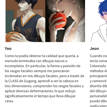
Yeo
Jeon
Como no podía obtener la calidad que quería, a
Cuando com
menudo terminaba con dibujos toscos o
tenía conoc
incompletos. En particular, la forma y posición de
Coloreado. 
los rasgos faciales siempre me parecieron
métodos de
incómodas en mis dibujos faciales, pero a través de
principian
la CLASS de Gugong, aprendí a ver la cabeza en
y comencé 
tres dimensiones, comprender los rasgos faciales y
divertía d
aplicar diversas deformaciones, lo que redujo
del dibujo 
significativamente el tiempo que lleva dibujar.
personalid
caras.
puedo dibu
podía inten