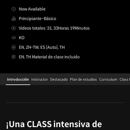
Now Available
Principiante~Básico
Videos totales: 31, 33Horas 19Minutos
KO
EN, ZH-TW, ES [Auto], TH
EN, TH Material de clase incluido
Details
Configuration Information Shortcuts
Introducción
Instructor
Destacado
Plan de estudios
Curriculum
Class
Introducción
¡Una CLASS intensiva de