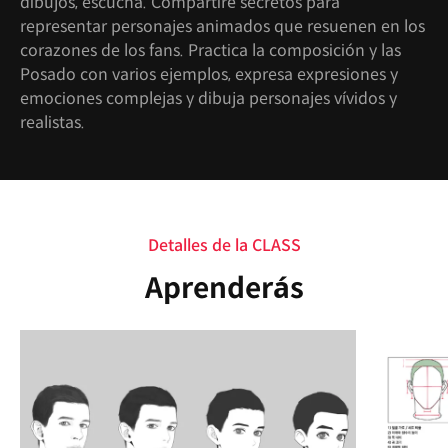
dibujos, escucha. Compartiré secretos para
representar personajes animados que resuenen en los
corazones de los fans. Practica la composición y las
Posado con varios ejemplos, expresa expresiones y
emociones complejas y dibuja personajes vívidos y
realistas.
Detalles de la CLASS
Aprenderás