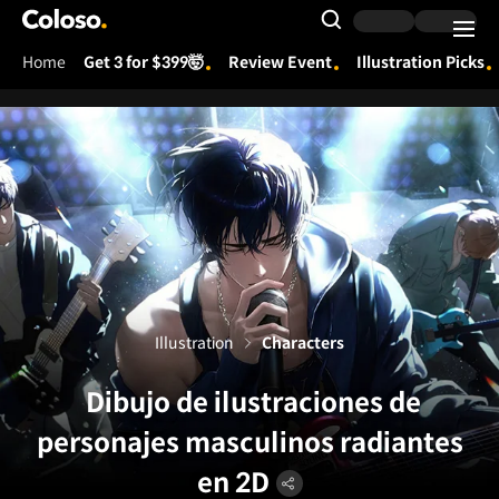
Coloso.
Search Input
Home
Get 3 for $399🤯
Review Event
Illustration Picks
Coloso Menu
Illustration
Characters
Dibujo de ilustraciones de
personajes masculinos radiantes
en 2D