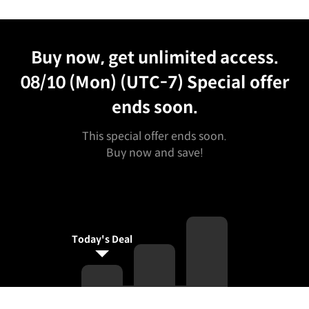
Unlimited Access
Best Price
Buy now, get unlimited access.
08/10 (Mon) (UTC-7)
Special offer
ends soon.
This special offer ends soon.
Buy now and save!
Today's Deal