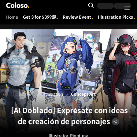
Coloso.
Search Input
Home
Get 3 for $399🤯
Review Event
Illustration Picks
Coloso Menu
Illustration
Concept Art
[AI Doblado] Exprésate con ideas
de creación de personajes
Illustrator, Rinotuna