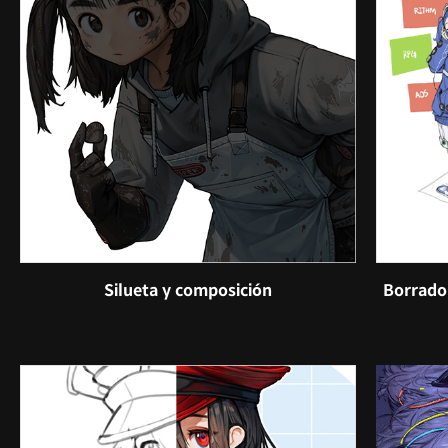
Silueta y composición
Borrador