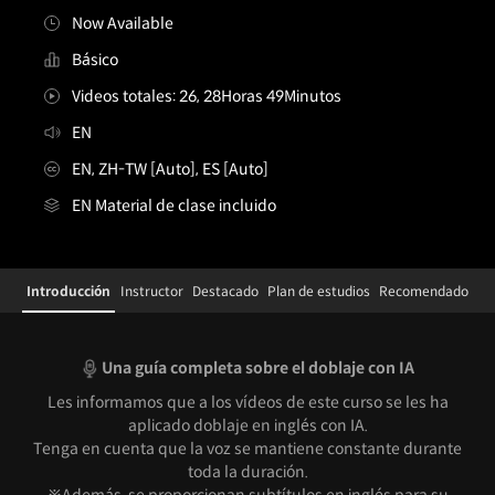
Now Available
Básico
Videos totales: 26, 28Horas 49Minutos
EN
EN, ZH-TW [Auto], ES [Auto]
EN Material de clase incluido
Details
Configuration Information Shortcuts
Introducción
Instructor
Destacado
Plan de estudios
Recomendado
Introducción
Una guía completa sobre el doblaje con IA
Les informamos que a los vídeos de este curso se les ha
aplicado doblaje en inglés con IA.
Tenga en cuenta que la voz se mantiene constante durante
toda la duración.