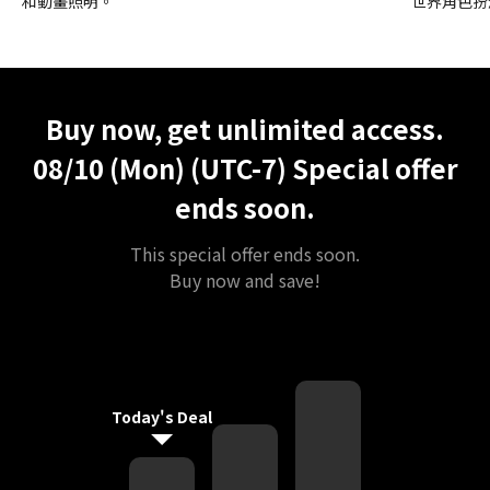
和動畫照明。
世界角色扮
Unlimited Access
Best Price
Buy now, get unlimited access.
08/10 (Mon) (UTC-7)
Special offer
ends soon.
This special offer ends soon.
Buy now and save!
Today's Deal