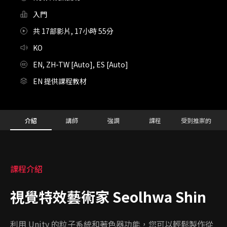
入門
共 17部影片, 17小時 55分
KO
EN, ZH-TW [Auto], ES [Auto]
EN 提供課程教材
Details
Configuration Information Shortcuts
介紹
講師
強調
課程
受到推崇的
介紹
課程介紹
視覺特效藝術家 Seolhwa Shin
利用 Unity 的粒子系統和著色器功能，您可以輕鬆製作從