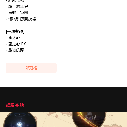
- 騎士編年史
- 烏鴉：軍團
- 怪物馴服競技場
[一切有趣]
- 龍之心
- 龍之心 EX
- 最後的龍
部落格
強調
課程亮點