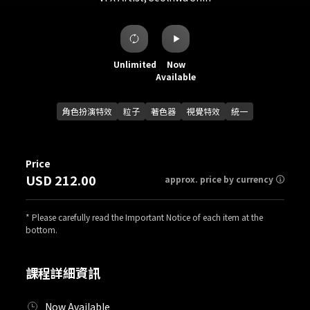
Unlimited
Now
Available
角色扮演特效
粒子
著色器
視覺特效
統一
Price
USD 212.00
approx. price by currency
* Please carefully read the Important Notice of each item at the
bottom.
課程詳細資訊
Now Available