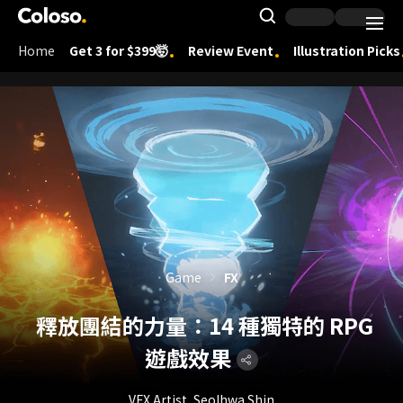
Coloso.
Search Inpu
Home
Get 3 for $399🤯
Review Event
Illustration Picks
Coloso Menu
Game
FX
釋放團結的力量：14 種獨特的 RPG
遊戲效果
VFX Artist, Seolhwa Shin