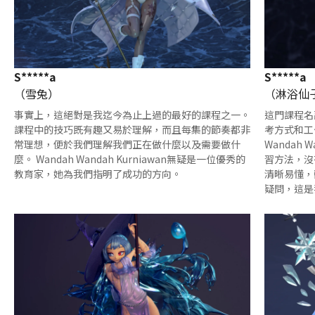
S*****a
S*****a
（雪兔）
（淋浴仙
事實上，這絕對是我迄今為止上過的最好的課程之一。
這門課程名
課程中的技巧既有趣又易於理解，而且每集的節奏都非
考方式和工
常理想，便於我們理解我們正在做什麼以及需要做什
Wandah 
麼。 Wandah Wandah Kurniawan無疑是一位優秀的
習方法，沒
教育家，她為我們指明了成功的方向。
清晰易懂，
疑問，這是