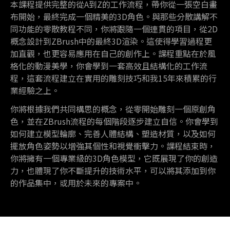
本課程提供完整的從A到Z的工作流程，帶你從一張空白畫
布開始，最終完成一個精美的3D角色。與那些分散講解不
同功能的零散教程不同，你將跟隨一個連貫的項目，從2D
概念設計到ZBrush中的最終3D渲染。這使得學習過程更
加直觀，也更容易應用在自己的創作上。課程重點在於風
格化的動漫美學，你會學到一套高效且結構化的工作流
程，這套流程建立在實用的雕刻技巧和我15年來積累的行
業經驗之上。
你將根據我們共同構思的概念，從零開始雕刻一個原創角
色，並在ZBrush流程的每個階段逐步建立自信。你會學到
如何建立模型輪廓、完善人體結構、塑造材質，以及如何
擺放角色姿勢以增強其個性和視覺衝擊力。課程結束時，
你將擁有一個專業級的3D角色模型，它既展現了你的創造
力，也體現了你不斷提升的技術水平，可以將其添加到你
的作品集中，或用於未來的專案中。