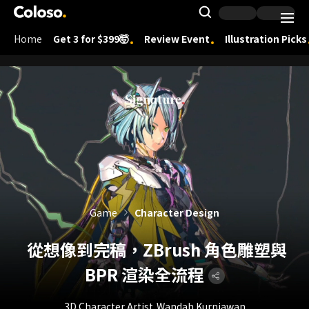
Coloso.
Search Inpu
Home
Get 3 for $399🤯
Review Event
Illustration Picks
Coloso Menu
Game
Character Design
從想像到完稿，ZBrush 角色雕塑與
BPR 渲染全流程
3D Character Artist
Wandah Kurniawan