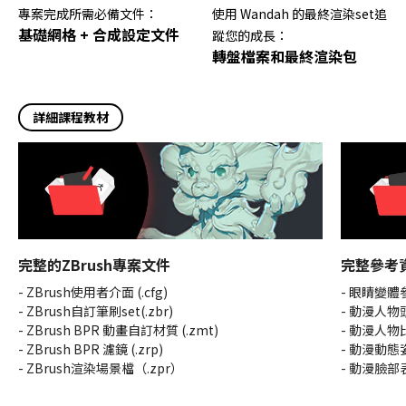
專案完成所需必備文件：
使用 Wandah 的最終渲染set追
基礎網格 + 合成設定文件
蹤您的成長：
轉盤檔案和最終渲染包
詳細課程教材
完整的ZBrush專案文件
完整參考
- ZBrush使用者介面 (.cfg)
- 眼睛變體
- ZBrush自訂筆刷set(.zbr)
- 動漫人物
- ZBrush BPR 動畫自訂材質 (.zmt)
- 動漫人物
- ZBrush BPR 濾鏡 (.zrp)
- 動漫動態
- ZBrush渲染場景檔（.zpr）
- 動漫臉部表