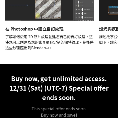
在 Photoshop 中建立自訂紋理
燈光與氛
了解如何使用 2D 照片紋理創建您自己的自訂紋理。這
講述故事並
使您可以創建為您的世界量身定制的獨特紋理。稍後將
照明。讓它
這些紋理匯出到Blender中。
Unlimited Access
Best Price
Buy now, get unlimited access.
12/31 (Sat) (UTC-7)
Special offer
ends soon.
This special offer ends soon.
Buy now and save!