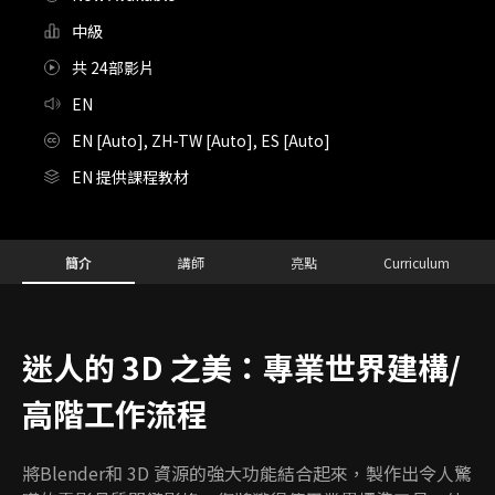
中級
共 24部影片
EN
EN [Auto], ZH-TW [Auto], ES [Auto]
EN 提供課程教材
Details
Configuration Information Shortcuts
簡介
講師
亮點
Curriculum
簡介
迷人的 3D 之美：專業世界建構/
高階工作流程
將Blender和 3D 資源的強大功能結合起來，製作出令人驚