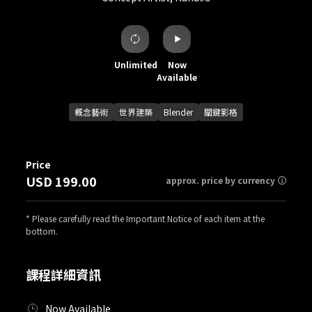
Unlimited
Now
Available
概念藝術
世界建築
Blender
關鍵影格
Price
USD 199.00
approx. price by currency
* Please carefully read the Important Notice of each item at the
bottom.
課程詳細資訊
Now Available