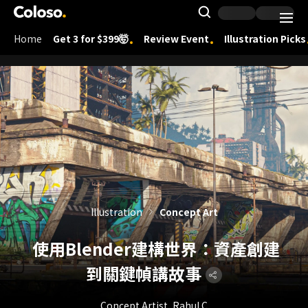
Coloso.
Search Inpu
Home
Get 3 for $399🤯
Review Event
Illustration Picks
Coloso Menu
Illustration
Concept Art
使用Blender建構世界：資產創建
到關鍵幀講故事
Concept Artist, Rahul.C