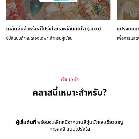
เคล็ดลับสำหรับสีโปร่งใสและสีสันสดใส (.aco)
แปรงแบบกำ
ชิปสีแบบกำหนดเองเฉพาะสำหรับผู้เขียน
เพื่อการแสดง
คำแนะนำ
คลาสนี้เหมาะสำหรับ?
ผู้เริ่มต้นที่
พร้อมจะหลีกหนีจากโทนสีขุ่นมัวและเชี่ยวชาญ
การลงสี แบบโปร่งใส