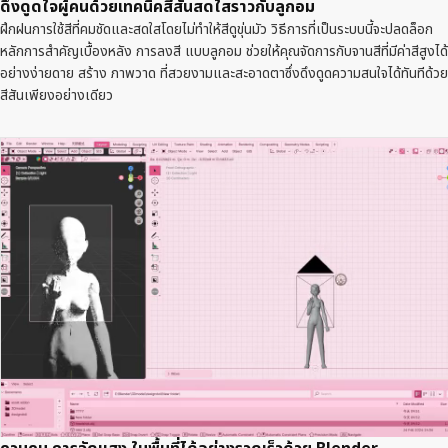
ดึงดูดใจผู้คนด้วยเทคนิคสีสันสดใสราวกับลูกอม
ฝึกฝนการใช้สีที่คมชัดและสดใสโดยไม่ทำให้สีดูขุ่นมัว วิธีการที่เป็นระบบนี้จะปลดล็อก
หลักการสำคัญเบื้องหลัง การลงสี แบบลูกอม ช่วยให้คุณจัดการกับจานสีที่มีค่าสีสูงได้
อย่างง่ายดาย สร้าง ภาพวาด ที่สวยงามและสะอาดตาซึ่งดึงดูดความสนใจได้ทันทีด้วย
สีสันเพียงอย่างเดียว