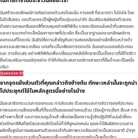
ในการทำงานประจำวันคืออะไร?
ฉันสร้างเอกลักษณ์ทางศิลปะของตัวเองโดยเน้น การลงสี ที่สะอาดตา โปร่งใส โดย
ไม่มีเส้นขอบ และตัวละครเด็กผู้หญิงที่อบอุ่นและน่ารัก ฉันเสริมเสน่ห์ของตัวละคร
ด้วยความกลมกลืนของสีที่ควบคุมอย่างพิถีพิถัน รายละเอียดบนใบหน้าที่แสดงออก
และความแตกต่างเล็กน้อยทางภาพที่ประณีต ซึ่งเป็นรากฐานของเอกลักษณ์การ
ออกแบบที่โดดเด่น ฉันยังให้ความสำคัญกับความสอดคล้องอย่างลึกซึ้งระหว่างตัว
ละครและสภาพแวดล้อม แทนที่จะเป็นเพียงการตกแต่ง ฉันออกแบบองค์ประกอบ
และ การจัดแสง อย่างพิถีพิถันเพื่อเปลี่ยนฉากหลังให้กลายเป็นเรื่องราวที่มีชีวิตชีวา
ซึ่งช่วยเสริมอารมณ์ทุกอย่าง ทำให้เกิดประสบการณ์ทางสายตาที่ดื่มด่ำและเป็นหนึ่ง
เดียว
Question
02
จากจุดแข็งส่วนตัวที่คุณกล่าวถึงข้างต้น ทักษะเหล่านั้นจะถูกนำ
ไปประยุกต์ใช้ในหลักสูตรนี้อย่างไรบ้าง
ฉันจะสาธิตกระบวนการออกแบบ การจัดแสง ตัวละครและการจัดวางองค์ประกอบ
ภาพและความลึกของพื้นที่ตั้งแต่ต้นจนจบอย่างครบถ้วน เรียนรู้การเลือก สีเบส การ
สร้างพาเล็ตสี และการควบคุมโทนสี เพื่อปลดล็อกความรู้เชิงปฏิบัติที่แม่นยำซึ่งจะ
ช่วยรักษาสีสันที่สดใสและคมชัดโดยไม่ทำให้ดูหมองหม่น คุณจะได้สัมผัสกระบวนการ
ผลิตขั้นสูงในการผสมผสานตัวละครเข้ากับสภาพแวดล้อมอย่างเป็นธรรมชาติ นำทุก
องค์ประกอบมารวมกันเป็นผลงานชิ้นเอกที่มีบรรยากาศอันเป็นหนึ่งเดียว