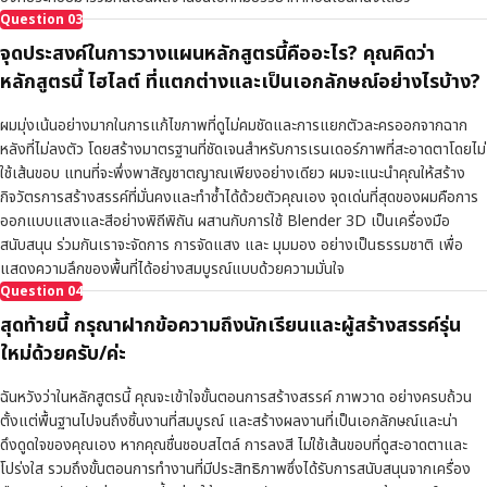
Question
03
จุดประสงค์ในการวางแผนหลักสูตรนี้คืออะไร? คุณคิดว่า
หลักสูตรนี้ ไฮไลต์ ที่แตกต่างและเป็นเอกลักษณ์อย่างไรบ้าง?
ผมมุ่งเน้นอย่างมากในการแก้ไขภาพที่ดูไม่คมชัดและการแยกตัวละครออกจากฉาก
หลังที่ไม่ลงตัว โดยสร้างมาตรฐานที่ชัดเจนสำหรับการเรนเดอร์ภาพที่สะอาดตาโดยไม่
ใช้เส้นขอบ แทนที่จะพึ่งพาสัญชาตญาณเพียงอย่างเดียว ผมจะแนะนำคุณให้สร้าง
กิจวัตรการสร้างสรรค์ที่มั่นคงและทำซ้ำได้ด้วยตัวคุณเอง จุดเด่นที่สุดของผมคือการ
ออกแบบแสงและสีอย่างพิถีพิถัน ผสานกับการใช้ Blender 3D เป็นเครื่องมือ
สนับสนุน ร่วมกันเราจะจัดการ การจัดแสง และ มุมมอง อย่างเป็นธรรมชาติ เพื่อ
แสดงความลึกของพื้นที่ได้อย่างสมบูรณ์แบบด้วยความมั่นใจ
Question
04
สุดท้ายนี้ กรุณาฝากข้อความถึงนักเรียนและผู้สร้างสรรค์รุ่น
ใหม่ด้วยครับ/ค่ะ
ฉันหวังว่าในหลักสูตรนี้ คุณจะเข้าใจขั้นตอนการสร้างสรรค์ ภาพวาด อย่างครบถ้วน
ตั้งแต่พื้นฐานไปจนถึงชิ้นงานที่สมบูรณ์ และสร้างผลงานที่เป็นเอกลักษณ์และน่า
ดึงดูดใจของคุณเอง หากคุณชื่นชอบสไตล์ การลงสี ไม่ใช้เส้นขอบที่ดูสะอาดตาและ
โปร่งใส รวมถึงขั้นตอนการทำงานที่มีประสิทธิภาพซึ่งได้รับการสนับสนุนจากเครื่อง