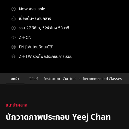
Now Available
เบื้องต้น~ระดับกลาง
รวม 27 วิดีโอ, 52ชั่วโมง 58นาที
ZH-CN
EN [เล่นโดยอัตโนมัติ]
ZH-TW รวมไฟล์ประกอบการเรียน
Details
Configuration Information Shortcuts
บทนำ
ไฮไลต์
Instructor
Curriculum
Recommended Classes
บทนำ
แนะนำคลาส
นักวาดภาพประกอบ Yeej Chan