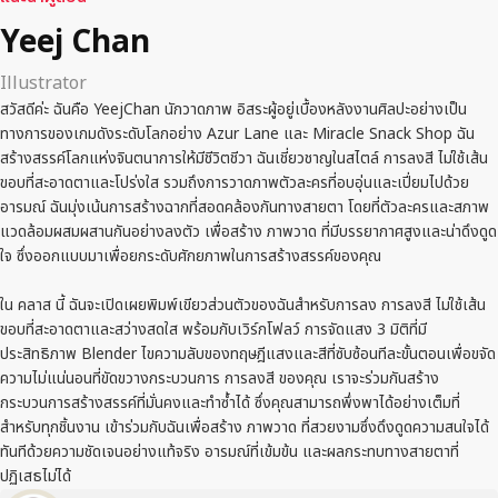
Yeej Chan
Illustrator
สวัสดีค่ะ ฉันคือ YeejChan นักวาดภาพ อิสระผู้อยู่เบื้องหลังงานศิลปะอย่างเป็น
ทางการของเกมดังระดับโลกอย่าง Azur Lane และ Miracle Snack Shop ฉัน
สร้างสรรค์โลกแห่งจินตนาการให้มีชีวิตชีวา ฉันเชี่ยวชาญในสไตล์ การลงสี ไม่ใช้เส้น
ขอบที่สะอาดตาและโปร่งใส รวมถึงการวาดภาพตัวละครที่อบอุ่นและเปี่ยมไปด้วย
อารมณ์ ฉันมุ่งเน้นการสร้างฉากที่สอดคล้องกันทางสายตา โดยที่ตัวละครและสภาพ
แวดล้อมผสมผสานกันอย่างลงตัว เพื่อสร้าง ภาพวาด ที่มีบรรยากาศสูงและน่าดึงดูด
ใจ ซึ่งออกแบบมาเพื่อยกระดับศักยภาพในการสร้างสรรค์ของคุณ
ใน คลาส นี้ ฉันจะเปิดเผยพิมพ์เขียวส่วนตัวของฉันสำหรับการลง การลงสี ไม่ใช้เส้น
ขอบที่สะอาดตาและสว่างสดใส พร้อมกับเวิร์กโฟลว์ การจัดแสง 3 มิติที่มี
ประสิทธิภาพ Blender ไขความลับของทฤษฎีแสงและสีที่ซับซ้อนทีละขั้นตอนเพื่อขจัด
ความไม่แน่นอนที่ขัดขวางกระบวนการ การลงสี ของคุณ เราจะร่วมกันสร้าง
กระบวนการสร้างสรรค์ที่มั่นคงและทำซ้ำได้ ซึ่งคุณสามารถพึ่งพาได้อย่างเต็มที่
สำหรับทุกชิ้นงาน เข้าร่วมกับฉันเพื่อสร้าง ภาพวาด ที่สวยงามซึ่งดึงดูดความสนใจได้
ทันทีด้วยความชัดเจนอย่างแท้จริง อารมณ์ที่เข้มข้น และผลกระทบทางสายตาที่
ปฏิเสธไม่ได้