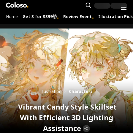
Coloso.
Search Inpu
Home
Get 3 for $399🤯
Review Event
Illustration Pic
Coloso Menu
Illustration
Characters
Vibrant Candy Style Skillset
With Efficient 3D Lighting
Assistance