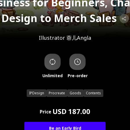
siness for Beginners, Ch
Design to Merch Sales
Illustrator
蓉儿Angla
Unlimited
Pre-order
IPDesign
Procreate
Goods
Contents
USD 187.00
Price
Be an Early Bird