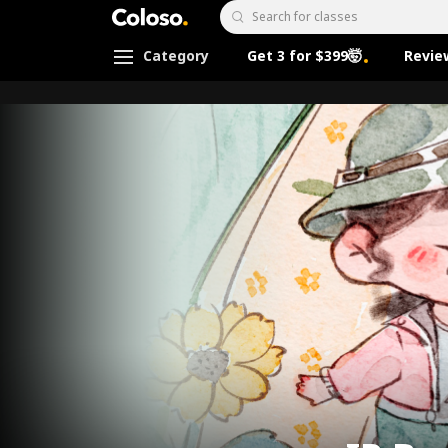
Coloso.
Search Input
Category
Get 3 for $399🤯
Revie
Coloso Menu