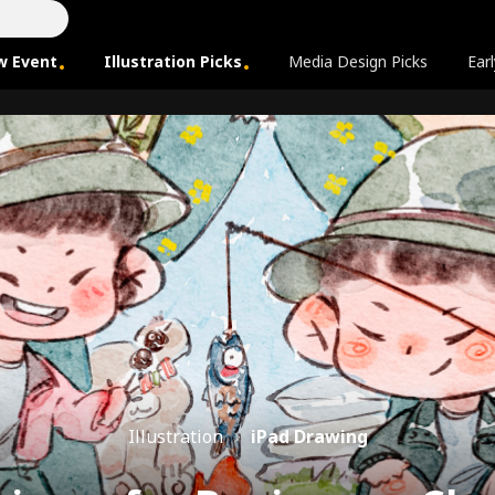
w Event
Illustration Picks
Media Design Picks
Earl
Illustration
iPad Drawing