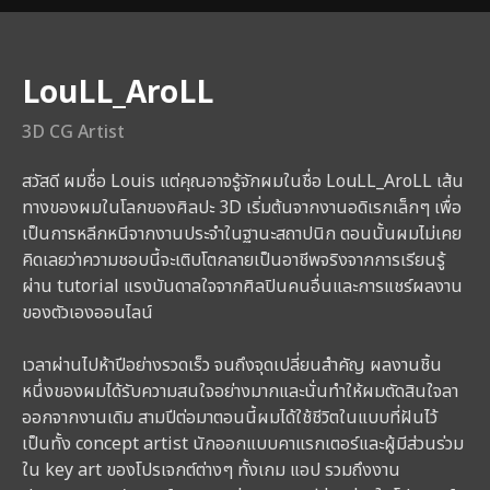
ผู้สอน
LouLL_AroLL
3D CG Artist
สวัสดี ผมชื่อ Louis แต่คุณอาจรู้จักผมในชื่อ LouLL_AroLL เส้น
ทางของผมในโลกของศิลปะ 3D เริ่มต้นจากงานอดิเรกเล็กๆ เพื่อ
เป็นการหลีกหนีจากงานประจำในฐานะสถาปนิก ตอนนั้นผมไม่เคย
คิดเลยว่าความชอบนี้จะเติบโตกลายเป็นอาชีพจริงจากการเรียนรู้
ผ่าน tutorial แรงบันดาลใจจากศิลปินคนอื่นและการแชร์ผลงาน
ของตัวเองออนไลน์
เวลาผ่านไปห้าปีอย่างรวดเร็ว จนถึงจุดเปลี่ยนสำคัญ ผลงานชิ้น
หนึ่งของผมได้รับความสนใจอย่างมากและนั่นทำให้ผมตัดสินใจลา
ออกจากงานเดิม สามปีต่อมาตอนนี้ผมได้ใช้ชีวิตในแบบที่ฝันไว้
เป็นทั้ง concept artist นักออกแบบคาแรกเตอร์และผู้มีส่วนร่วม
ใน key art ของโปรเจกต์ต่างๆ ทั้งเกม แอป รวมถึงงาน