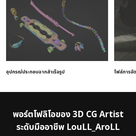
อุปกรณ์ประกอบฉากสำเร็จรูป
ไฟล์การจั
พอร์ตโฟลิโอของ 3D CG Artist
ระดับมืออาชีพ LouLL_AroLL