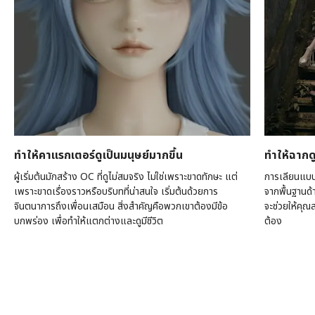
ทำให้คาแรกเตอร์ดูเป็นมนุษย์มากขึ้น
ทำให้ฉากดูน
ผู้เริ่มต้นมักสร้าง OC ที่ดูไม่สมจริง ไม่ใช่เพราะขาดทักษะ แต่
การเลียนแบบ
เพราะขาดเรื่องราวหรือบริบทที่น่าสนใจ เริ่มต้นด้วยการ
จากพื้นฐานด
จินตนาการถึงเพื่อนเสมือน สิ่งสำคัญคือพวกเขาต้องมีข้อ
จะช่วยให้คุณส
บกพร่อง เพื่อทำให้แตกต่างและดูมีชีวิต
ต้อง