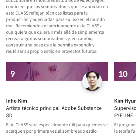
subcultural en múltiples estudios de videojuegos,
confío en que los sombreadores que se abordan en
esta CLASS reflejan técnicas listas para la
producción y adecuadas para su uso en el mundo
real. Recomiendo encarecidamente este CLASS a
cualquiera que quiera ir más allá de simplemente
recrear algunos sombreadores y, en cambio,
construir una base que le permita expandir y
reutilizar su propio estilo en proyectos futuros.
Inho Kim
Kim Hyu
Artista técnico principal, Adobe Substance
Superviso
3D
EYELINE
Este CLASS será especialmente útil para quienes se
El program
acerquen por primera vez al sombreado estilo
la teoría 