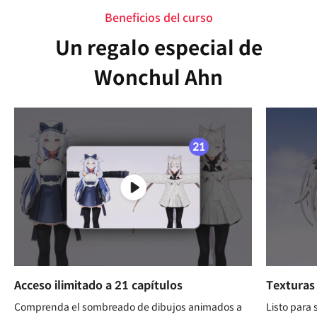
Beneficios del curso
Un regalo especial de
Wonchul Ahn
Acceso ilimitado a 21 capítulos
Texturas 
Comprenda el sombreado de dibujos animados a
Listo para 