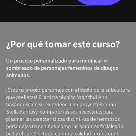
¿Por qué tomar este curso?
Un proceso personalizado para modificar el
sombreado de personajes femeninos de dibujos
animados.
¡Crea tu propio personaje con el estilo de la subcultura
que prefieras! El artista técnico Wonchul Ahn,
basándose en su experiencia en proyectos como
Stella Fantasy, comparte las set necesarias para
plasmar las características distintivas de hermosos
personajes femeninos, como las sombras faciales, la
piel y el cabello, todo con una calidad profesional.