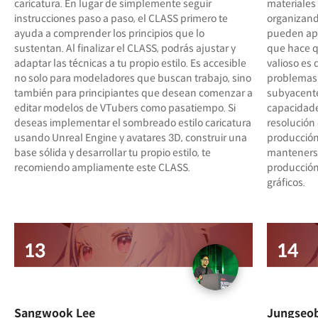
caricatura. En lugar de simplemente seguir
materiales 
instrucciones paso a paso, el CLASS primero te
organizand
ayuda a comprender los principios que lo
pueden apl
sustentan. Al finalizar el CLASS, podrás ajustar y
que hace q
adaptar las técnicas a tu propio estilo. Es accesible
valioso es 
no solo para modeladores que buscan trabajo, sino
problemas 
también para principiantes que desean comenzar a
subyacentes
editar modelos de VTubers como pasatiempo. Si
capacidades
deseas implementar el sombreado estilo caricatura
resolución
usando Unreal Engine y avatares 3D, construir una
producción
base sólida y desarrollar tu propio estilo, te
mantenerse
recomiendo ampliamente este CLASS.
producción
gráficos.
Sangwook Lee
Jungseob