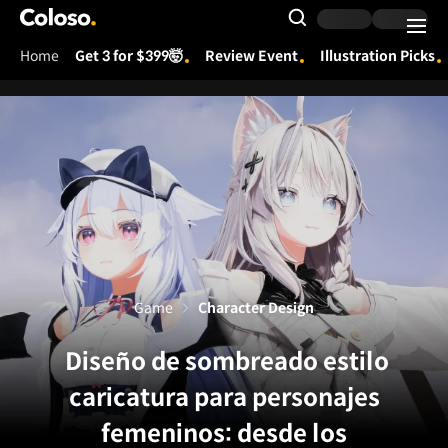
Coloso.
Search Input
Home
Get 3 for $399🤯
Review Event
Illustration Picks
Coloso Menu
Game
Character Design
Diseño de sombreado estilo
caricatura para personajes
femeninos: desde los