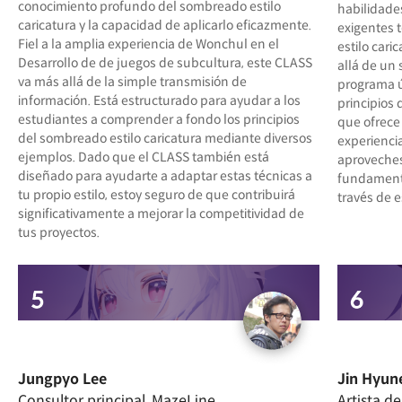
conocimiento profundo del sombreado estilo
habilidade
caricatura y la capacidad de aplicarlo eficazmente.
exigentes 
Fiel a la amplia experiencia de Wonchul en el
estilo car
Desarrollo de de juegos de subcultura, este CLASS
allá de un 
va más allá de la simple transmisión de
programa ú
información. Está estructurado para ayudar a los
principios 
estudiantes a comprender a fondo los principios
que ofrece
del sombreado estilo caricatura mediante diversos
experienci
ejemplos. Dado que el CLASS también está
aproveches
diseñado para ayudarte a adaptar estas técnicas a
fundamento
tu propio estilo, estoy seguro de que contribuirá
través de 
significativamente a mejorar la competitividad de
tus proyectos.
Jungpyo Lee
Jin Hyun
Consultor principal, MazeLine
Artista d