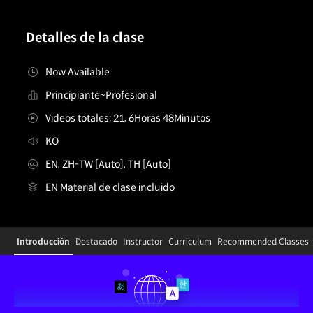
Detalles de la clase
Now Available
Principiante~Profesional
Videos totales: 21, 6Horas 48Minutos
KO
EN, ZH-TW [Auto], TH [Auto]
EN Material de clase incluido
Details
Configuration Information Shortcuts
Introducción
Destacado
Instructor
Curriculum
Recommended Classes
Introducción