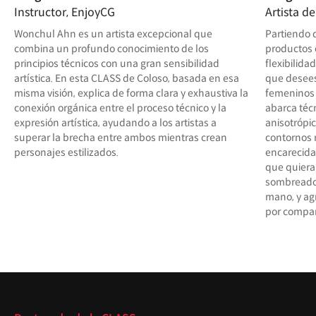
Instructor, EnjoyCG
Artista d
Wonchul Ahn es un artista excepcional que
Partiendo 
combina un profundo conocimiento de los
productos e
principios técnicos con una gran sensibilidad
flexibilida
artística. En esta CLASS de Coloso, basada en esa
que desees
misma visión, explica de forma clara y exhaustiva la
femeninos 
conexión orgánica entre el proceso técnico y la
abarca téc
expresión artística, ayudando a los artistas a
anisotrópic
superar la brecha entre ambos mientras crean
contornos 
personajes estilizados.
encarecida
que quiera
sombreados
mano, y a
por compar
Destacado