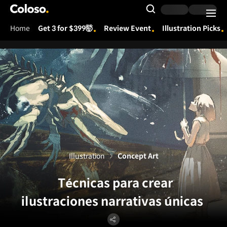
Coloso.
Search Input
Home
Get 3 for $399🤯
Review Event
Illustration Picks
Coloso Menu
Illustration
Concept Art
Técnicas para crear
ilustraciones narrativas únicas