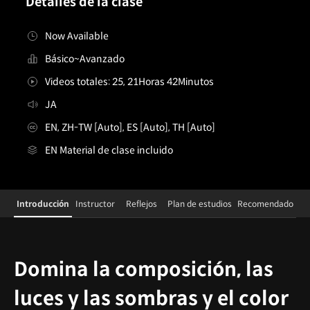
Detalles de la clase
Now Available
Básico~Avanzado
Videos totales: 25, 21Horas 42Minutos
JA
EN, ZH-TW [Auto], ES [Auto], TH [Auto]
EN Material de clase incluido
Details
Configuration Information Shortcuts
Introducción
Instructor
Reflejos
Plan de estudios
Recomendado
Introducción
Domina la composición, las
luces y las sombras y el color