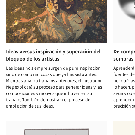
Ideas versus inspiración y superación del
De compre
bloqueo de los artistas
sombras
Las ideas no siempre surgen de pura inspiración,
Aprenderá 
sino de combinar cosas que ya has visto antes.
fuentes de
Mientras analiza trabajos anteriores, el Ilustrador
por qué la
Neg explicará su proceso para generar ideas y las
lo hacen, p
composiciones y motivos que influyen en su
agua y ob
trabajo. También demostrará el proceso de
aprenderá 
ampliación de sus ideas.
precisión s