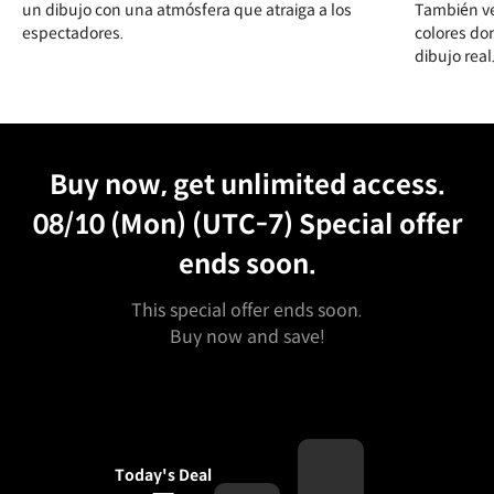
un dibujo con una atmósfera que atraiga a los
También ve
espectadores.
colores do
dibujo real
Unlimited Access
Best Price
Buy now, get unlimited access.
08/10 (Mon) (UTC-7)
Special offer
ends soon.
This special offer ends soon.
Buy now and save!
Today's Deal