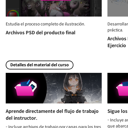
Estudia el proceso completo de ilustración.
Desarrolla
práctica.
Archivos PSD del producto final
Archivos
Ejercicio
Detalles del material del curso
Aprende directamente del flujo de trabajo
Sigue los
del instructor.
- Incluye a
que abarca
- Incluye archivos de trabajo por capas para los tres