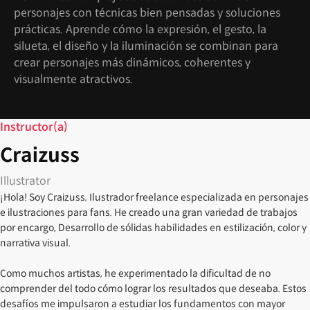
personajes con técnicas bien pensadas y soluciones
prácticas. Aprende cómo la expresión, el gesto, la
silueta, el diseño y la iluminación se combinan para
crear personajes más dinámicos, coherentes y
visualmente atractivos.
Instructor(a)
Craizuss
Illustrator
¡Hola! Soy Craizuss, Ilustrador freelance especializada en personajes
e ilustraciones para fans. He creado una gran variedad de trabajos
por encargo, Desarrollo de sólidas habilidades en estilización, color y
narrativa visual.
Como muchos artistas, he experimentado la dificultad de no
comprender del todo cómo lograr los resultados que deseaba. Estos
desafíos me impulsaron a estudiar los fundamentos con mayor