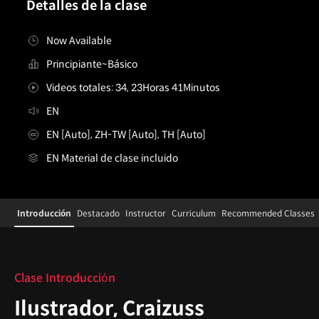
Detalles de la clase
Now Available
Principiante~Básico
Videos totales: 34, 23Horas 41Minutos
EN
EN [Auto], ZH-TW [Auto], TH [Auto]
EN Material de clase incluido
Details
Configuration Information Shortcuts
Introducción
Destacado
Instructor
Curriculum
Recommended Classes
Introducción
Clase Introducción
Ilustrador, Craizuss