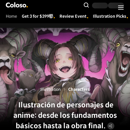
Coloso.
Search Input
Home
Get 3 for $399🤯
Review Event
Illustration Picks
Coloso Menu
Illustration
Characters
Ilustración de personajes de
anime: desde los fundamentos
básicos hasta la obra final.