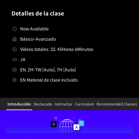
Detalles de la clase
Now Available
Básico~Avanzado
Videos totales: 32, 45Horas 6Minutos
JA
EN, ZH-TW [Auto], TH [Auto]
EN Material de clase incluido
Details
Configuration Information Shortcuts
Introducción
Destacado
Instructor
Curriculum
Recommended Classes
Introducción