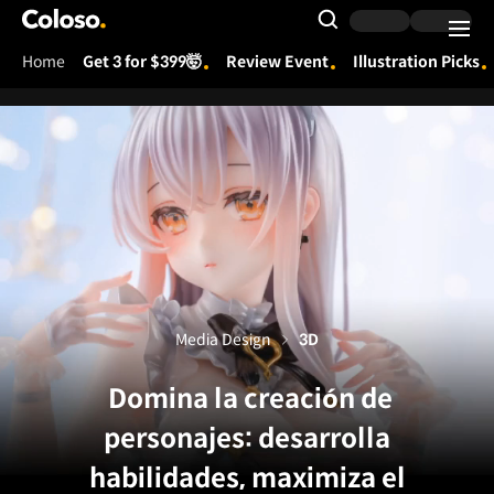
Coloso.
Search Input
Home
Get 3 for $399🤯
Review Event
Illustration Picks
Coloso Menu
Media Design
3D
Domina la creación de
personajes: desarrolla
habilidades, maximiza el