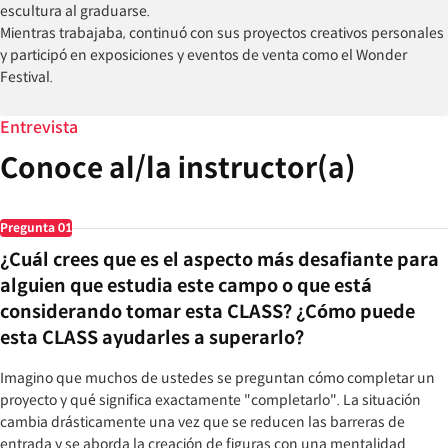
escultura al graduarse.
Mientras trabajaba, continuó con sus proyectos creativos personales
y participó en exposiciones y eventos de venta como el Wonder
Festival.
Actualmente trabaja como modelador de prototipos independiente.
Entrevista
Obras producidas comercialmente (parciales)
Conoce al/la instructor(a)
Azur Lane: Jabalina, Katsuragi, etc.
Señor supremo: Albedo
Archivo Azul: Shirasu Azusa
Pregunta
01
¡Uzaki-chan quiere pasar el rato!: Uzaki Tsuki, Uzaki Yanagi
Hatsune Miku: 00 Miku
¿Cuál crees que es el aspecto más desafiante para
Ilustraciones originales de Ilustrador: Leo, Kisaragi Shiina, etc.
alguien que estudia este campo o que está
considerando tomar esta CLASS? ¿Cómo puede
esta CLASS ayudarles a superarlo?
Imagino que muchos de ustedes se preguntan cómo completar un
proyecto y qué significa exactamente "completarlo". La situación
cambia drásticamente una vez que se reducen las barreras de
entrada y se aborda la creación de figuras con una mentalidad