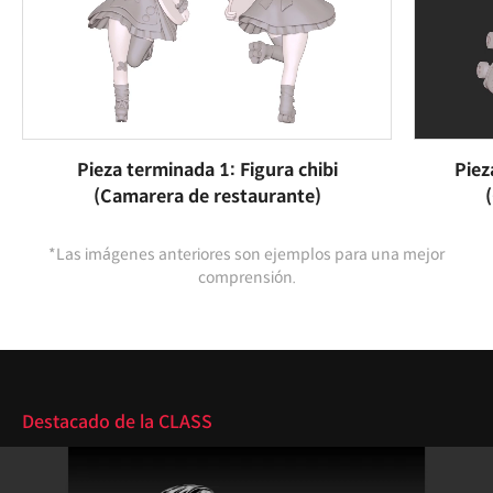
Pieza terminada 1: Figura chibi
Piez
(Camarera de restaurante)
*Las imágenes anteriores son ejemplos para una mejor
comprensión.
Destacado
Destacado de la CLASS