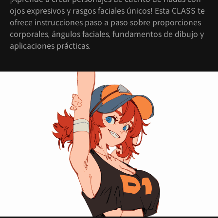
ojos expresivos y rasgos faciales únicos! Esta CLASS te
ofrece instrucciones paso a paso sobre proporciones
corporales, ángulos faciales, fundamentos de dibujo y
aplicaciones prácticas.