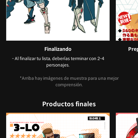
Finalizando
Prep
- Al finalizar tu lista, deberías terminar con 2-4
personajes.
*Arriba hay imágenes de muestra para una mejor
comprensión.
Productos finales