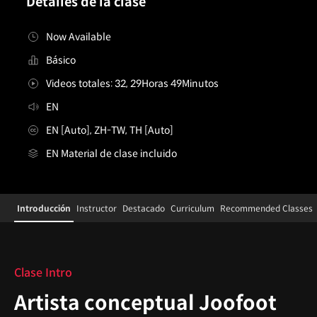
Detalles de la clase
Now Available
Básico
Videos totales: 32, 29Horas 49Minutos
EN
EN [Auto], ZH-TW, TH [Auto]
EN Material de clase incluido
Details
Configuration Information Shortcuts
Introducción
Instructor
Destacado
Curriculum
Recommended Classes
Introducción
Clase Intro
Artista conceptual Joofoot