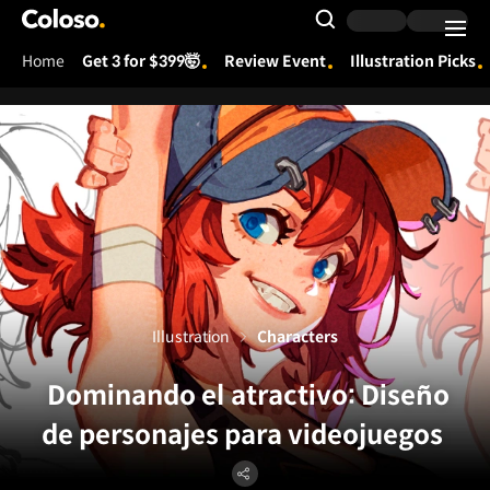
Coloso.
Search Input
Home
Get 3 for $399🤯
Review Event
Illustration Picks
Coloso Menu
Illustration
Characters
Dominando el atractivo: Diseño
de personajes para videojuegos