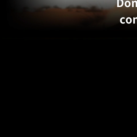
Dom
co