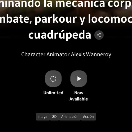
inando la mecánica corp
mbate, parkour y locomoc
cuadrúpeda
Character Animator
Alexis Wanneroy
Unlimited
Now
Available
maya
3D
Animación
Acción