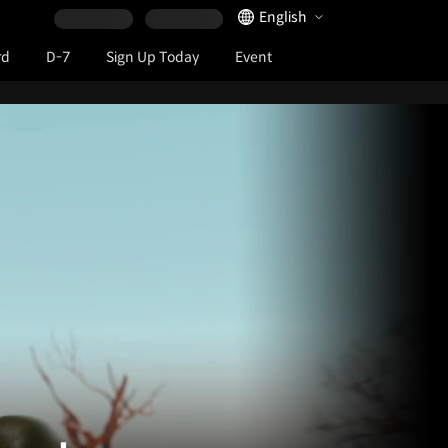
Language Selector
English
rd
D-7
Sign Up Today
Event