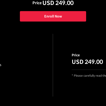
USD 249.00
Price
Enroll Now
Price
USD 249.00
s
* Please carefully read t