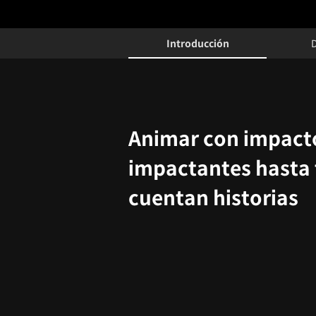
Details
Configuration Information Shortcuts
Introducción
Introducción
Animar con impact
impactantes hasta
cuentan historias