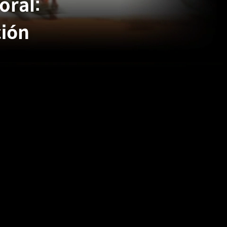
oral:
ión