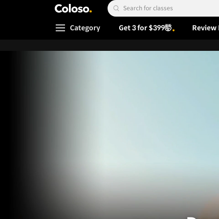
Coloso.
Search Input
Category
Get 3 for $399🤯
Review 
Coloso Menu