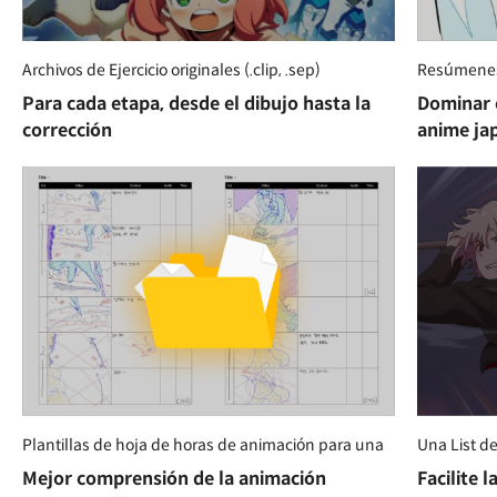
Archivos de Ejercicio originales (.clip, .sep)
Resúmenes 
Para cada etapa, desde el dibujo hasta la
Dominar 
corrección
anime ja
Plantillas de hoja de horas de animación para una
Una List d
Mejor comprensión de la animación
Facilite 