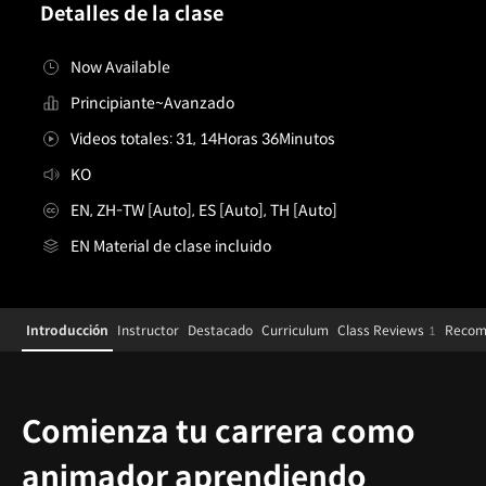
Detalles de la clase
Now Available
Principiante~Avanzado
Videos totales: 31, 14Horas 36Minutos
KO
EN, ZH-TW [Auto], ES [Auto], TH [Auto]
EN Material de clase incluido
Details
Configuration Information Shortcuts
Introducción
Instructor
Destacado
Curriculum
Class Reviews
Recom
1
Introducción
Comienza tu carrera como
animador aprendiendo