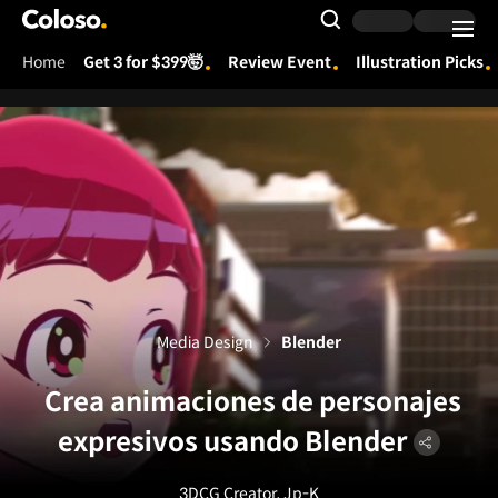
Coloso.
Search Input
Home
Get 3 for $399🤯
Review Event
Illustration Picks
Coloso Menu
Media Design
Blender
Crea animaciones de personajes
expresivos usando Blender
3DCG Creator, Jp-K