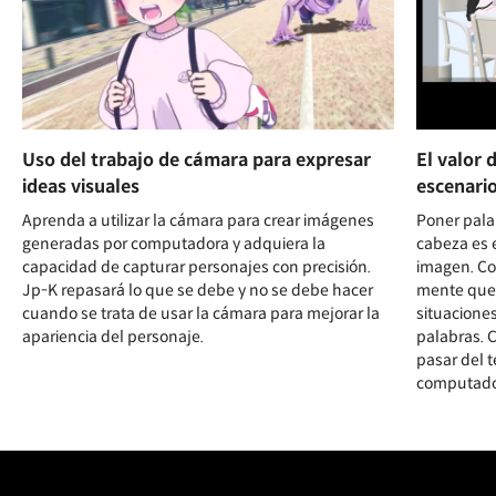
Uso del trabajo de cámara para expresar
El valor 
ideas visuales
escenari
Aprenda a utilizar la cámara para crear imágenes
Poner palab
generadas por computadora y adquiera la
cabeza es 
capacidad de capturar personajes con precisión.
imagen. Co
Jp-K repasará lo que se debe y no se debe hacer
mente que 
cuando se trata de usar la cámara para mejorar la
situacione
apariencia del personaje.
palabras. 
pasar del t
computado
Unlimited Access
Best Price