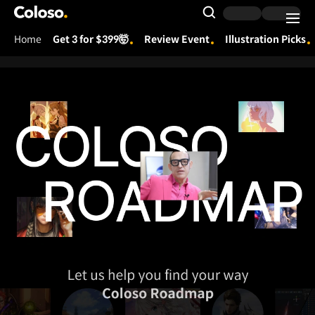
Coloso.
Search Input
Home
Get 3 for $399🤯
Review Event
Illustration Picks
Coloso Menu
[로드맵] 메인
Details